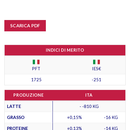
SCARICA PDF
INDICI DI MERITO
PFT
IES€
1725
-251
PRODUZIONE
ITA
LATTE
- -810 KG
GRASSO
+0,15%
-16 KG
PROTEINE
+0,13%
-14 KG