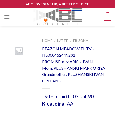
Skip
ABC LOVEGENETIX, A BETTER CHOICE
to
content
0
HOME
/
LATTE
/
FRISONA
ETAZON MEADOW TL TV -
NL000462449292
PROMISE x MARK x IVAN
Mom: PLUSHANSKI MARK ORIYA
Grandmother: PLUSHANSKI IVAN
ORLEANS ET
Date of birth: 03-Jul-90
K-caseina
: AA