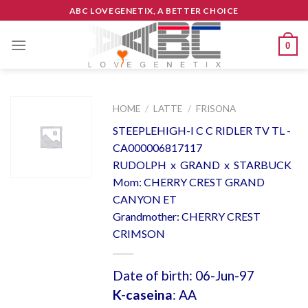
Skip
ABC LOVEGENETIX, A BETTER CHOICE
to
content
0
HOME
/
LATTE
/
FRISONA
STEEPLEHIGH-I C C RIDLER TV TL -
CA000006817117
RUDOLPH x GRAND x STARBUCK
Mom: CHERRY CREST GRAND
CANYON ET
Grandmother: CHERRY CREST
CRIMSON
Date of birth: 06-Jun-97
K-caseina
: AA