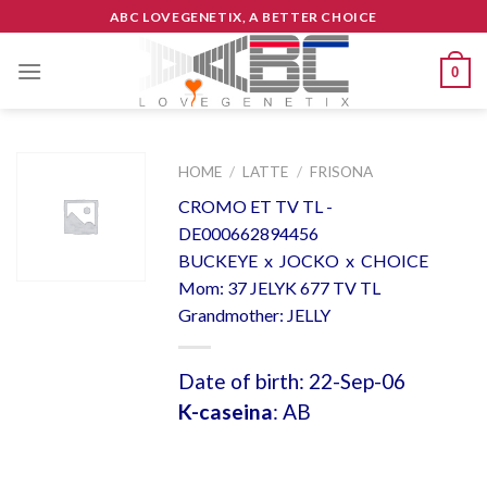
Skip
ABC LOVEGENETIX, A BETTER CHOICE
to
content
0
HOME
/
LATTE
/
FRISONA
CROMO ET TV TL -
DE000662894456
BUCKEYE x JOCKO x CHOICE
Mom: 37 JELYK 677 TV TL
Grandmother: JELLY
Date of birth: 22-Sep-06
K-caseina
: AB