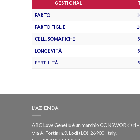
GESTIONALI
I
PARTO
1
PARTO FIGLIE
1
CELL. SOMATICHE
LONGEVITÀ
FERTILITÀ
L’AZIENDA
ABC Love Genetix è un marchio CONSWORK srl –
Via A. Tortini n.9, Lodi (LO), 26900, Italy.