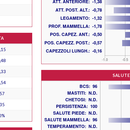
TA
,15
,48
,33
SALUTE
,54
57
35
0%