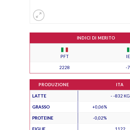
INDICI DI MERITO
PFT
I
2228
-
PRODUZIONE
ITA
LATTE
- -832 KG
GRASSO
+0,06%
PROTEINE
-0,02%
FIGLIE
1122