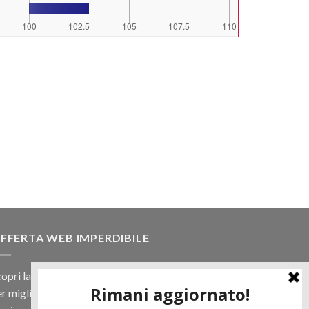
FFERTA WEB IMPERDIBILE
opri la nostra offerta web! Un prezzo mai visto,
r migliaia di prodotti.