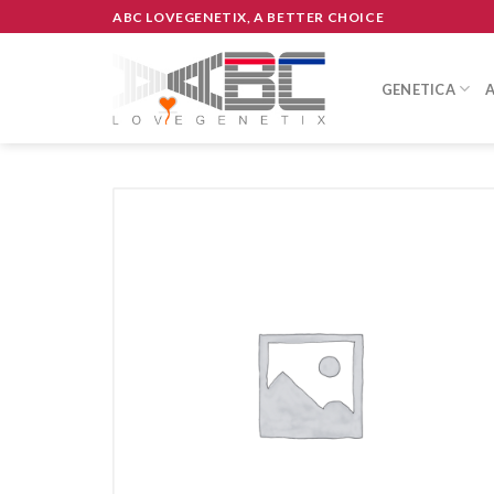
Skip
ABC LOVEGENETIX, A BETTER CHOICE
to
content
GENETICA