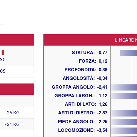
LINEARE
ES€
705
-25 KG
-31 KG