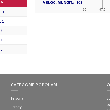
TA
00
01
97
91
95
CATEGORIE POPOLARI
O
Frisona
Sc
pe
Jersey