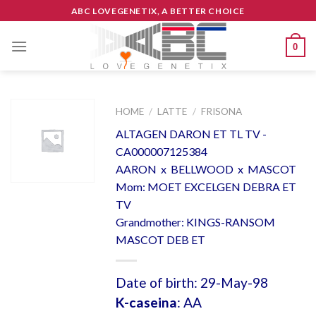
Skip
ABC LOVEGENETIX, A BETTER CHOICE
to
content
0
HOME
/
LATTE
/
FRISONA
ALTAGEN DARON ET TL TV -
CA000007125384
AARON x BELLWOOD x MASCOT
Mom: MOET EXCELGEN DEBRA ET
TV
Grandmother: KINGS-RANSOM
MASCOT DEB ET
Date of birth: 29-May-98
K-caseina
: AA