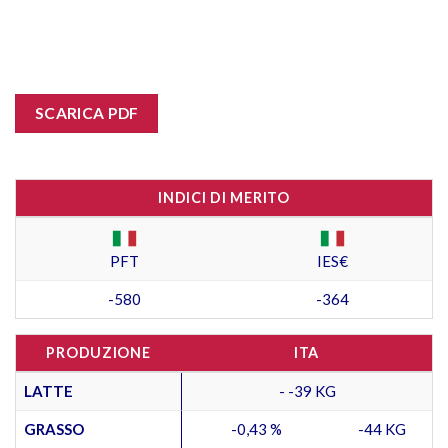
SCARICA PDF
INDICI DI MERITO
PFT
IES€
-580
-364
PRODUZIONE
ITA
LATTE
- -39 KG
GRASSO
-0,43 %
-44 KG