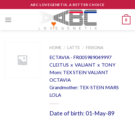
Skip
ABC LOVEGENETIX, A BETTER CHOICE
to
content
0
HOME
/
LATTE
/
FRISONA
ECTAVIA - FR005989049997
CLEITUS x VALIANT x TONY
Mom: TEX STEIN VALIANT
OCTAVIA
Grandmother: TEX-STEIN MARS
LOLA
Date of birth: 01-May-89