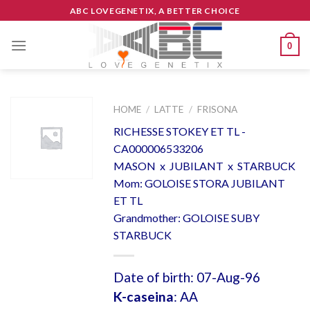
Skip
ABC LOVEGENETIX, A BETTER CHOICE
to
content
0
HOME
/
LATTE
/
FRISONA
RICHESSE STOKEY ET TL -
CA000006533206
MASON x JUBILANT x STARBUCK
Mom: GOLOISE STORA JUBILANT
ET TL
Grandmother: GOLOISE SUBY
STARBUCK
Date of birth: 07-Aug-96
K-caseina
: AA