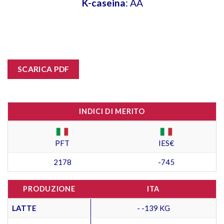
K-caseina
: AA
SCARICA PDF
INDICI DI MERITO
PFT
IES€
2178
-745
PRODUZIONE
ITA
LATTE
- -139 KG