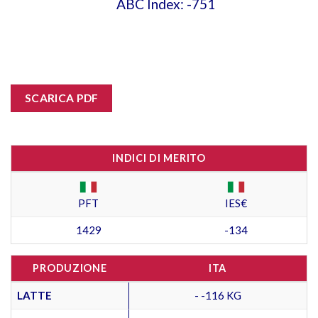
ABC Index: -751
SCARICA PDF
INDICI DI MERITO
PFT
IES€
1429
-134
PRODUZIONE
ITA
LATTE
- -116 KG