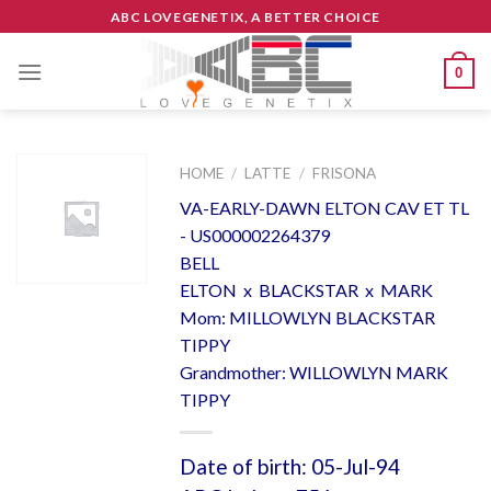
Skip
ABC LOVEGENETIX, A BETTER CHOICE
to
content
0
HOME
/
LATTE
/
FRISONA
VA-EARLY-DAWN ELTON CAV ET TL
- US000002264379
BELL
ELTON x BLACKSTAR x MARK
Mom: MILLOWLYN BLACKSTAR
TIPPY
Grandmother: WILLOWLYN MARK
TIPPY
Date of birth: 05-Jul-94