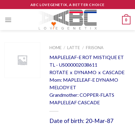
Skip
ABC LOVEGENETIX, A BETTER CHOICE
to
content
0
HOME
/
LATTE
/
FRISONA
MAPLELEAF-E ROT MISTIQUE ET
TL - US000002038611
ROTATE x DYNAMO x CASCADE
Mom: MAPLELEAF-E DYNAMO
MELODY ET
Grandmother: COPPER-FLATS
MAPLELEAF CASCADE
Date of birth: 20-Mar-87