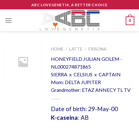
Skip
ABC LOVEGENETIX, A BETTER CHOICE
to
content
0
HOME
/
LATTE
/
FRISONA
HONEYFIELD JULIAN GOLEM -
NL000274871865
SIERRA x CELSIUS x CAPTAIN
Mom: DELTA JUPITER
Grandmother: ETAZ ANNECY TL TV
Date of birth: 29-May-00
K-caseina
: AB