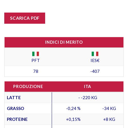
SCARICA PDF
INDICI DI MERITO
PFT
IES€
78
-407
PRODUZIONE
ITA
LATTE
- -220 KG
GRASSO
-0,24 %
-34 KG
PROTEINE
+0,15%
+8 KG