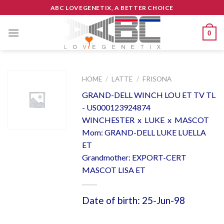
Skip
ABC LOVEGENETIX, A BETTER CHOICE
to
content
0
HOME
/
LATTE
/
FRISONA
GRAND-DELL WINCH LOU ET TV TL
- US000123924874
WINCHESTER x LUKE x MASCOT
Mom: GRAND-DELL LUKE LUELLA
ET
Grandmother: EXPORT-CERT
MASCOT LISA ET
Date of birth: 25-Jun-98