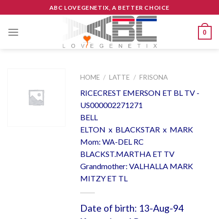
Skip
ABC LOVEGENETIX, A BETTER CHOICE
to
content
0
HOME
/
LATTE
/
FRISONA
RICECREST EMERSON ET BL TV -
US000002271271
BELL
ELTON x BLACKSTAR x MARK
Mom: WA-DEL RC
BLACKST.MARTHA ET TV
Grandmother: VALHALLA MARK
MITZY ET TL
Date of birth: 13-Aug-94