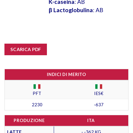
K-caseina
: AB
β Lactoglobulina
: AB
SCARICA PDF
INDICI DI MERITO
PFT
IES€
2230
-637
PRODUZIONE
ITA
LATTE
- -362 KG