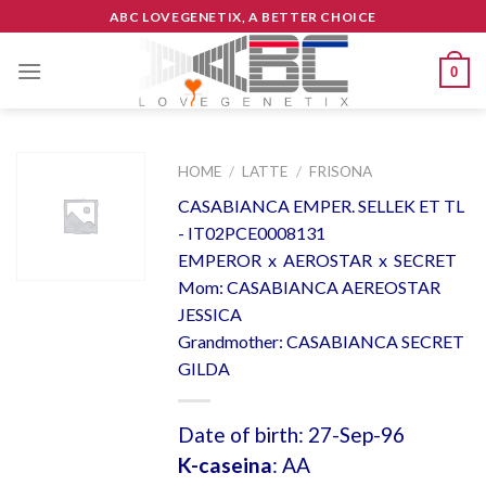
Skip
ABC LOVEGENETIX, A BETTER CHOICE
to
content
0
HOME
/
LATTE
/
FRISONA
CASABIANCA EMPER. SELLEK ET TL
- IT02PCE0008131
EMPEROR x AEROSTAR x SECRET
Mom: CASABIANCA AEREOSTAR
JESSICA
Grandmother: CASABIANCA SECRET
GILDA
Date of birth: 27-Sep-96
K-caseina
: AA