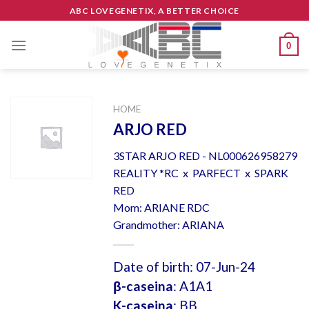
Skip
ABC LOVEGENETIX, A BETTER CHOICE
to
content
0
HOME
ARJO RED
3STAR ARJO RED - NL000626958279
REALITY *RC x PARFECT x SPARK
RED
Mom: ARIANE RDC
Grandmother: ARIANA
Date of birth: 07-Jun-24
β-caseina
: A1A1
K-caseina
: BB